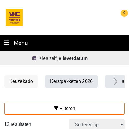
0
Menu
De
allerbeste
service
Keuzekado
Kerstpakketten 2026
Wijnpakk
Filteren
12 resultaten