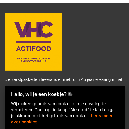
De kerstpakketten leverancier met ruim 45 jaar ervaring in het
ontwikkelen, samenstellen, en leveren van kerstpakketten aan
Hallo, wil je een koekje?
gerenommeerde bedrijven in Nederland.
Wij maken gebruik van cookies om je ervaring te
verbeteren. Door op de knop "Akkoord" te klikken ga
je akkoord met het gebruik van cookies.
Lees meer
Informatie
over cookies